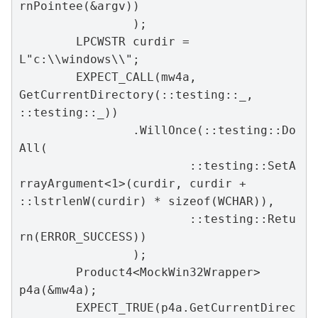
rnPointee(&argv))

		);

	LPCWSTR curdir = 
L"c:\\windows\\";

	EXPECT_CALL(mw4a, 
GetCurrentDirectory(::testing::_, 
::testing::_))

		.WillOnce(::testing::Do
All(

			::testing::SetA
rrayArgument<1>(curdir, curdir + 
::lstrlenW(curdir) * sizeof(WCHAR)),

			::testing::Retu
rn(ERROR_SUCCESS))

		);

	Product4<MockWin32Wrapper> 
p4a(&mw4a);

	EXPECT_TRUE(p4a.GetCurrentDirec