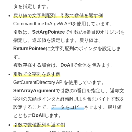
タを指定します。
戻り値で文字列配列、引数で数値を返す例
CommandLineToArgvW APIを使用しています。
引数は、
SetArgPointee
で引数のn番目(0オリジン)を
指定し、返却値を設定します。戻り値は、
ReturnPointee
に文字列配列のポインタを設定しま
す。
複数存在する場合は、
DoAll
で全体を包みます。
引数で文字列を返す例
GetCurrentDirectory APIを使用しています。
SetArrayArgument
で引数のn番目を指定し、返却文
字列の先頭ポインタと終端NULLを含むバイトす数を
設定することで、
データをコピー
させます。戻り値
とともに
DoAll
します。
引数で数値配列を返す例