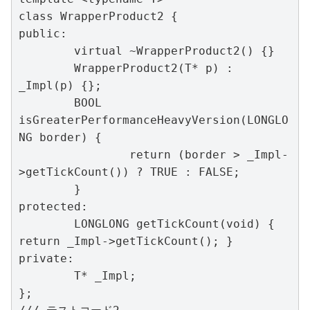
class WrapperProduct2 {

public:

	virtual ~WrapperProduct2() {}

	WrapperProduct2(T* p) : 
_Impl(p) {};

	BOOL 
isGreaterPerformanceHeavyVersion(LONGLO
NG border) {

		return (border > _Impl-
>getTickCount()) ? TRUE : FALSE;

	}

protected:

	LONGLONG getTickCount(void) { 
return _Impl->getTickCount(); }

private:

	T* _Impl;

};
