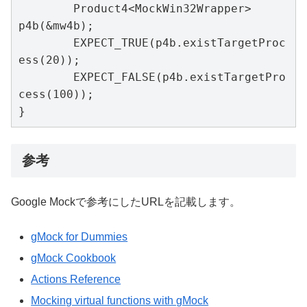
	Product4<MockWin32Wrapper> 
p4b(&mw4b);

	EXPECT_TRUE(p4b.existTargetProc
ess(20));

	EXPECT_FALSE(p4b.existTargetPro
cess(100));

}
参考
Google Mockで参考にしたURLを記載します。
gMock for Dummies
gMock Cookbook
Actions Reference
Mocking virtual functions with gMock