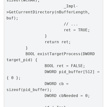
sizeof(WCHAR);

			_Impl-
>GetCurrentDirectory(nBufferLength, 
buf);

			// ...

			ret = TRUE;

		}

		return ret;

	}

	BOOL existTargetProcess(DWORD 
target_pid) {

		BOOL ret = FALSE;

		DWORD pid_buffer[512] = 
{ 0 };

		DWORD cb = 
sizeof(pid_buffer);

		DWORD cbNeeded = 0;
