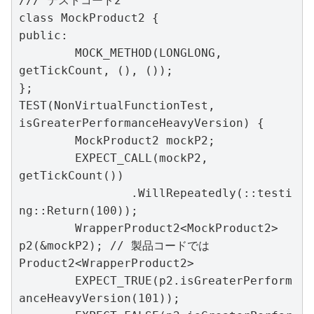
/// テストコード2

class MockProduct2 {

public:

	MOCK_METHOD(LONGLONG, 
getTickCount, (), ());

};

TEST(NonVirtualFunctionTest, 
isGreaterPerformanceHeavyVersion) {

	MockProduct2 mockP2;

	EXPECT_CALL(mockP2, 
getTickCount())

		.WillRepeatedly(::testi
ng::Return(100));

	WrapperProduct2<MockProduct2> 
p2(&mockP2); // 製品コードでは
Product2<WrapperProduct2>

	EXPECT_TRUE(p2.isGreaterPerform
anceHeavyVersion(101));
