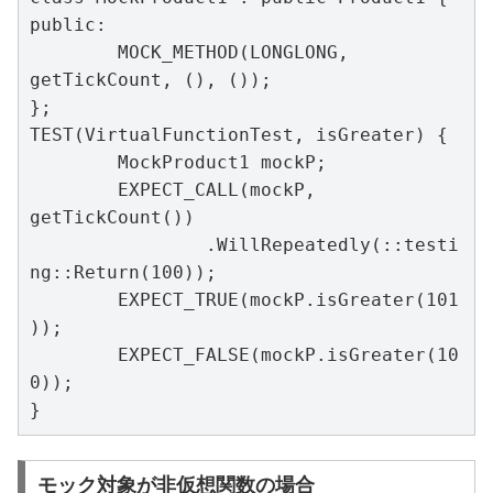
public:

	MOCK_METHOD(LONGLONG, 
getTickCount, (), ());

};

TEST(VirtualFunctionTest, isGreater) {

	MockProduct1 mockP;

	EXPECT_CALL(mockP, 
getTickCount())

		.WillRepeatedly(::testi
ng::Return(100));

	EXPECT_TRUE(mockP.isGreater(101
));

	EXPECT_FALSE(mockP.isGreater(10
0));

}
モック対象が非仮想関数の場合