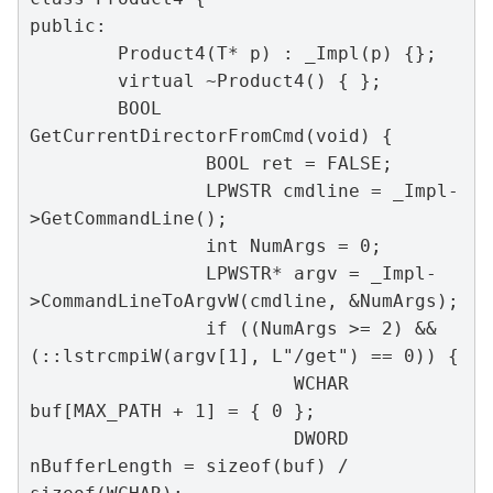
public:

	Product4(T* p) : _Impl(p) {};

	virtual ~Product4() { };

	BOOL 
GetCurrentDirectorFromCmd(void) {

		BOOL ret = FALSE;

		LPWSTR cmdline = _Impl-
>GetCommandLine();

		int NumArgs = 0;

		LPWSTR* argv = _Impl-
>CommandLineToArgvW(cmdline, &NumArgs);

		if ((NumArgs >= 2) && 
(::lstrcmpiW(argv[1], L"/get") == 0)) {

			WCHAR 
buf[MAX_PATH + 1] = { 0 };

			DWORD 
nBufferLength = sizeof(buf) / 