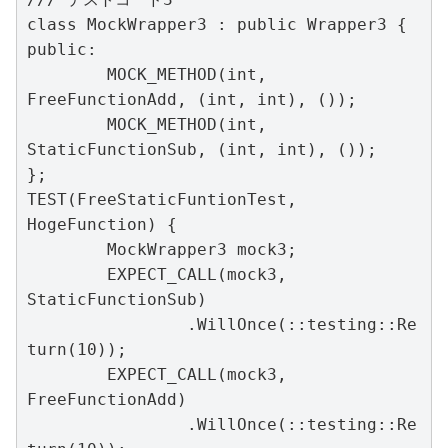
class MockWrapper3 : public Wrapper3 {

public:

	MOCK_METHOD(int, 
FreeFunctionAdd, (int, int), ());

	MOCK_METHOD(int, 
StaticFunctionSub, (int, int), ());

};

TEST(FreeStaticFuntionTest, 
HogeFunction) {

	MockWrapper3 mock3;

	EXPECT_CALL(mock3, 
StaticFunctionSub)

		.WillOnce(::testing::Re
turn(10));

	EXPECT_CALL(mock3, 
FreeFunctionAdd)

		.WillOnce(::testing::Re