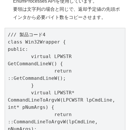
EnumProcesses APIを使用しています。
要領は文字列の場合と同じで、返却予定値の先頭ポ
インタから必要バイト数をコピーさせます。
/// 製品コード4

class Win32Wrapper {

public:

	virtual LPWSTR 
GetCommandLineW() {

		return 
::GetCommandLineW();

	}

	virtual LPWSTR* 
CommandLineToArgvW(LPCWSTR lpCmdLine, 
int* pNumArgs) {

		return 
::CommandLineToArgvW(lpCmdLine, 
pNumArgs);
