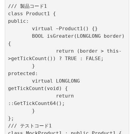
/// 製品コード1

class Product1 {

public:

	virtual ~Product1() {}

	BOOL isGreater(LONGLONG border) 
{

		return (border > this-
>getTickCount()) ? TRUE : FALSE;

	}

protected:

	virtual LONGLONG 
getTickCount(void) {

		return 
::GetTickCount64();

	}

};

/// テストコード1

class MockProduct1 : public Product1 {
