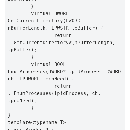
	}

	virtual DWORD 
GetCurrentDirectory(DWORD 
nBufferLength, LPWSTR lpBuffer) {

		return 
::GetCurrentDirectoryW(nBufferLength, 
lpBuffer);

	}

	virtual BOOL 
EnumProcesses(DWORD* lpidProcess, DWORD 
cb, LPDWORD lpcbNeed) {

		return 
::EnumProcesses(lpidProcess, cb, 
lpcbNeed);

	}

};

template<typename T>

class Product4 {
