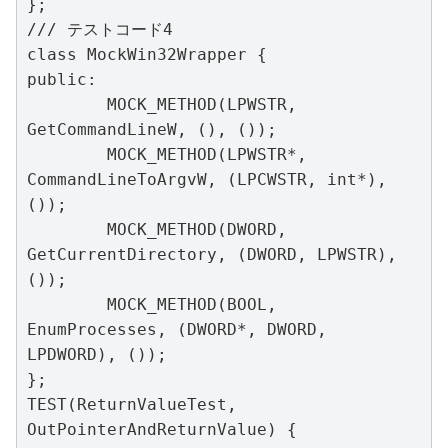
};

/// テストコード4

class MockWin32Wrapper {

public:

	MOCK_METHOD(LPWSTR, 
GetCommandLineW, (), ());

	MOCK_METHOD(LPWSTR*, 
CommandLineToArgvW, (LPCWSTR, int*), 
());

	MOCK_METHOD(DWORD, 
GetCurrentDirectory, (DWORD, LPWSTR), 
());

	MOCK_METHOD(BOOL, 
EnumProcesses, (DWORD*, DWORD, 
LPDWORD), ());

};

TEST(ReturnValueTest, 
OutPointerAndReturnValue) {
