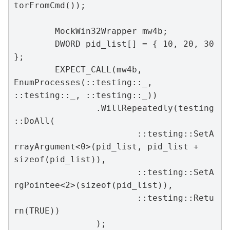
torFromCmd());

	MockWin32Wrapper mw4b;

	DWORD pid_list[] = { 10, 20, 30 
};

	EXPECT_CALL(mw4b, 
EnumProcesses(::testing::_, 
::testing::_, ::testing::_))

		.WillRepeatedly(testing
::DoAll(

			::testing::SetA
rrayArgument<0>(pid_list, pid_list + 
sizeof(pid_list)),

			::testing::SetA
rgPointee<2>(sizeof(pid_list)),

			::testing::Retu
rn(TRUE))

		);
