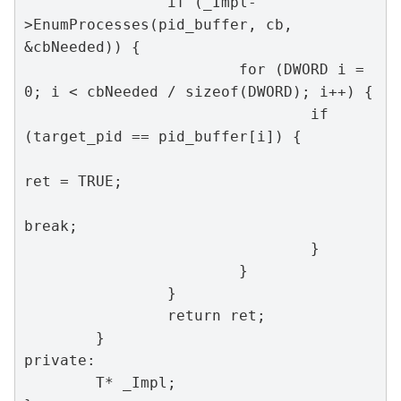
		if (_Impl-
>EnumProcesses(pid_buffer, cb, 
&cbNeeded)) {

			for (DWORD i = 
0; i < cbNeeded / sizeof(DWORD); i++) {

				if 
(target_pid == pid_buffer[i]) {

ret = TRUE;

break;

				}

			}

		}

		return ret;

	}

private:

	T* _Impl;
