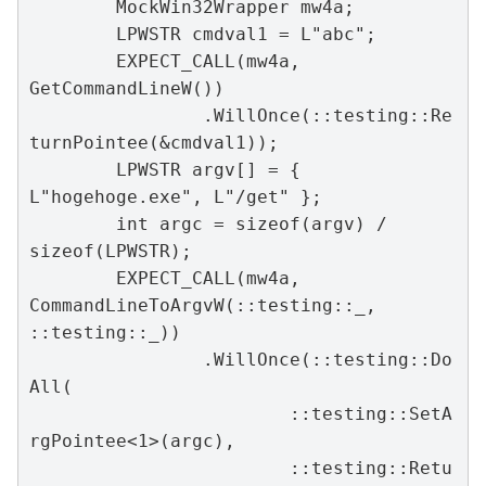
	MockWin32Wrapper mw4a;

	LPWSTR cmdval1 = L"abc";

	EXPECT_CALL(mw4a, 
GetCommandLineW())

		.WillOnce(::testing::Re
turnPointee(&cmdval1));

	LPWSTR argv[] = { 
L"hogehoge.exe", L"/get" };

	int argc = sizeof(argv) / 
sizeof(LPWSTR);

	EXPECT_CALL(mw4a, 
CommandLineToArgvW(::testing::_, 
::testing::_))

		.WillOnce(::testing::Do
All(

			::testing::SetA
rgPointee<1>(argc),

			::testing::Retu