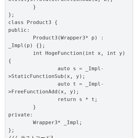
	}

};

class Product3 {

public:

	Product3(Wrapper3* p) : 
_Impl(p) {};

	int HogeFunction(int x, int y) 
{

		auto s = _Impl-
>StaticFunctionSub(x, y);

		auto t = _Impl-
>FreeFunctionAdd(x, y);

		return s * t;

	}

private:

	Wrapper3* _Impl;

};

/// テストコード3
