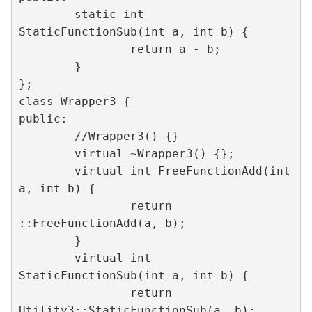
	static int 
StaticFunctionSub(int a, int b) {

		return a - b;

	}

};

class Wrapper3 {

public:

	//Wrapper3() {}

	virtual ~Wrapper3() {};

	virtual int FreeFunctionAdd(int 
a, int b) {

		return 
::FreeFunctionAdd(a, b);

	}

	virtual int 
StaticFunctionSub(int a, int b) {

		return 
Utility3::StaticFunctionSub(a, b);
