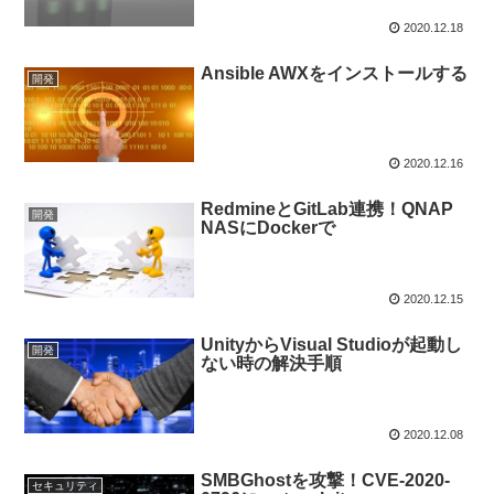
2020.12.18
Ansible AWXをインストールする
開発
2020.12.16
RedmineとGitLab連携！QNAP
開発
NASにDockerで
2020.12.15
UnityからVisual Studioが起動し
開発
ない時の解決手順
2020.12.08
SMBGhostを攻撃！CVE-2020-
セキュリティ