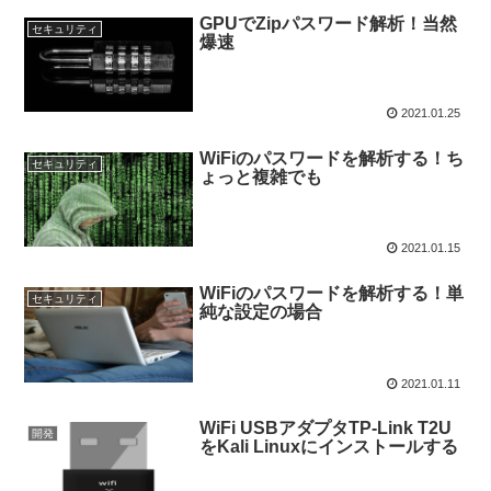
GPUでZipパスワード解析！当然
セキュリティ
爆速
2021.01.25
WiFiのパスワードを解析する！ち
セキュリティ
ょっと複雑でも
2021.01.15
WiFiのパスワードを解析する！単
セキュリティ
純な設定の場合
2021.01.11
WiFi USBアダプタTP-Link T2U
開発
をKali Linuxにインストールする