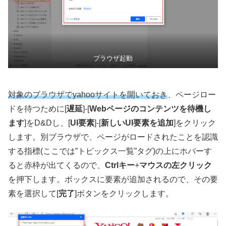
ブラウザ起動
対象のブラウザでyahooサイトを開いておき
、ページロー
ドを待つために[
遅延
]-[
Webページのコンテンツを待機し
ます
]をD&Dし、[
UI要素
]-[
新しいUI要素を追加
]をクリック
します。別ブラウザで、ページがロードされたことを認識
する指標(ここでは”トピックス一覧”タグ)の上にホバーす
ると赤枠が出てくるので、
Ctrlキー
+
マウスの左クリック
を押下します。ボックスに要素が追加されるので、その要
素を選択して[
完了
]ボタンをクリックします。