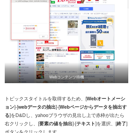
Webコンテンツ待機
トピックスタイトルを取得するため、[
Webオートメーシ
ョン
]-[
webデータの抽出
]-[
Webページからデータを抽出す
る
]をD&Dし、yahooブラウザの見出し上で赤枠が出たら
右クリックし、[
要素の値を抽出
]-[
テキスト
]を選択、[
終了
]
ボタンをクリックします。