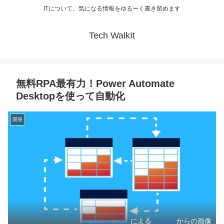
ITについて、気になる情報をゆるーく書き留めます
Tech WalkIt
無料RPA最有力！Power Automate
Desktopを使って自動化
開発
Mudassar Iqbal
による
Pixabay
からの画像