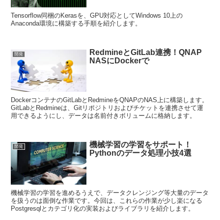
Windows10では、クリップボード領域に複数のデータを格納できる
ようになりました。リストから選択して貼り付けることができ、作業
効率が格段にUPします。もちろん、文字だけでなく、画像等も可能
です。 はじめに 文字や画像をコピ...
Tensorflow.KerasをGPU対応で
開発
Anacondaに構築
Tensorflow同梱のKerasを、GPU対応としてWindows 10上の
Anaconda環境に構築する手順を紹介します。
RedmineとGitLab連携！QNAP
開発
NASにDockerで
DockerコンテナのGitLabとRedmineをQNAPのNAS上に構築します。