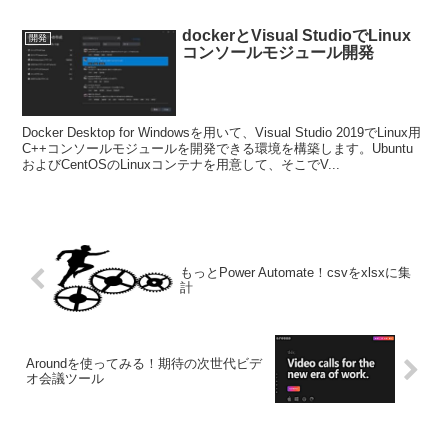
GitLabとRedmineは、Gitリポジトリおよびチケットを連携させて運
用できるようにし、データは名前付きボリュームに格納します。
機械学習の学習をサポート！
開発
Pythonのデータ処理小技4選
機械学習の学習を進めるうえで、データクレンジング等大量のデータ
を扱うのは面倒な作業です。今回は、これらの作業が少し楽になる
Postgresqlとカテゴリ化の実装およびライブラリを紹介します。
dockerとVisual StudioでLinux
開発
コンソールモジュール開発
Docker Desktop for Windowsを用いて、Visual Studio 2019でLinux用
C++コンソールモジュールを開発できる環境を構築します。Ubuntu
およびCentOSのLinuxコンテナを用意して、そこでV...