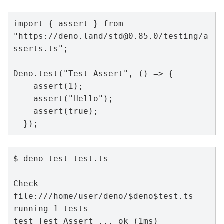
import { assert } from 
"https://deno.land/std@0.85.0/testing/a
sserts.ts";

Deno.test("Test Assert", () => {

    assert(1);

    assert("Hello");

    assert(true);

  });
$ deno test test.ts

Check 
file:///home/user/deno/$deno$test.ts

running 1 tests

test Test Assert ... ok (1ms)
