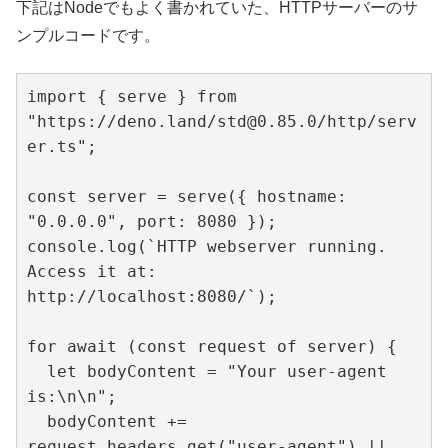
下記はNodeでもよく書かれていた、HTTPサーバーのサ
ンプルコードです。
import { serve } from 
"https://deno.land/std@0.85.0/http/serv
er.ts";

const server = serve({ hostname: 
"0.0.0.0", port: 8080 });

console.log(`HTTP webserver running.  
Access it at:  
http://localhost:8080/`);

for await (const request of server) {

  let bodyContent = "Your user-agent 
is:\n\n";

  bodyContent += 
request.headers.get("user-agent") || 