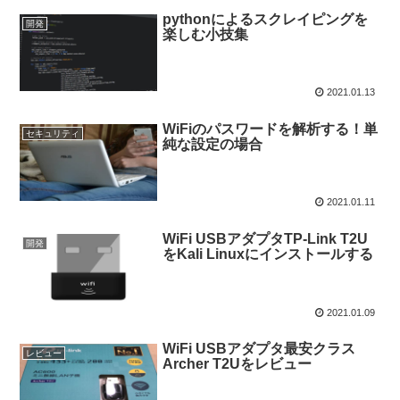
pythonによるスクレイピングを
開発
楽しむ小技集
2021.01.13
WiFiのパスワードを解析する！単
セキュリティ
純な設定の場合
2021.01.11
WiFi USBアダプタTP-Link T2U
開発
をKali Linuxにインストールする
2021.01.09
WiFi USBアダプタ最安クラス
レビュー
Archer T2Uをレビュー